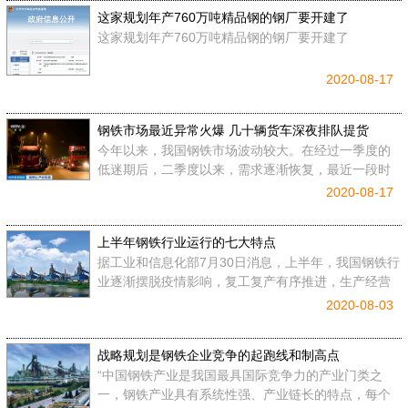
这家规划年产760万吨精品钢的钢厂要开建了
这家规划年产760万吨精品钢的钢厂要开建了
2020-08-17
钢铁市场最近异常火爆 几十辆货车深夜排队提货
今年以来，我国钢铁市场波动较大。在经过一季度的
低迷期后，二季度以来，需求逐渐恢复，最近一段时
间，一些钢厂订单量增加明显，甚至出现了排队提货
2020-08-17
的情况。
上半年钢铁行业运行的七大特点
据工业和信息化部7月30日消息，上半年，我国钢铁行
业逐渐摆脱疫情影响，复工复产有序推进，生产经营
保持平稳运行态势。
2020-08-03
战略规划是钢铁企业竞争的起跑线和制高点
“中国钢铁产业是我国最具国际竞争力的产业门类之
一，钢铁产业具有系统性强、产业链长的特点，每个