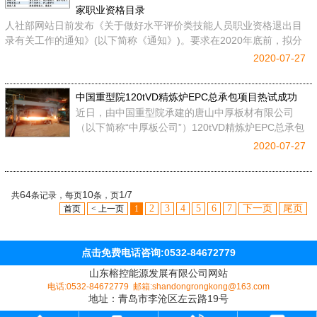
家职业资格目录
人社部网站日前发布《关于做好水平评价类技能人员职业资格退出目
录有关工作的通知》(以下简称《通知》)。要求在2020年底前，拟分
批将水平评价类技能人员职业资格退出国家职业资格目录（以下简
2020-07-27
称“目录”）。其
中国重型院120tVD精炼炉EPC总承包项目热试成功​
近日，由中国重型院承建的唐山中厚板材有限公司
（以下简称“中厚板公司”）120tVD精炼炉EPC总承包
项目一次性热负荷试车成功。
2020-07-27
64
10
1
7
共
条记录，每页
条，页
/
2
3
4
5
6
7
下一页
尾页
首页
< 上一页
1
点击免费电话咨询:0532-84672779
山东榕控能源发展有限公司网站
电话:0532-84672779 邮箱:shandongrongkong@163.com
地址：青岛市李沧区左云路19号