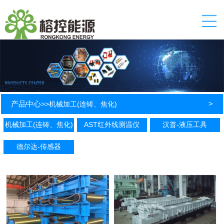
产品中心
>
>>
机械加工(连铸、焦化)
机械加工(连铸、焦化)
AST红外线测温仪
汉普-液压工具
德尔达-传感器