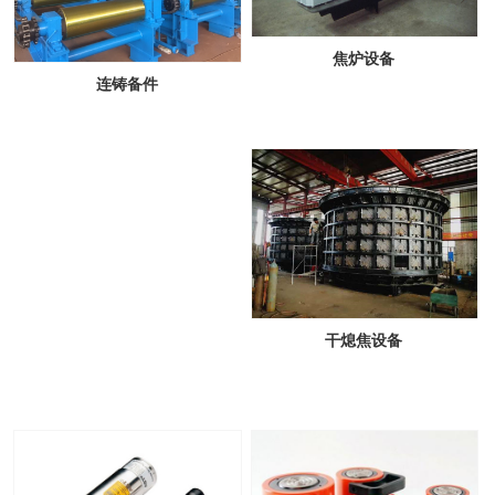
焦炉设备
连铸备件
干熄焦设备