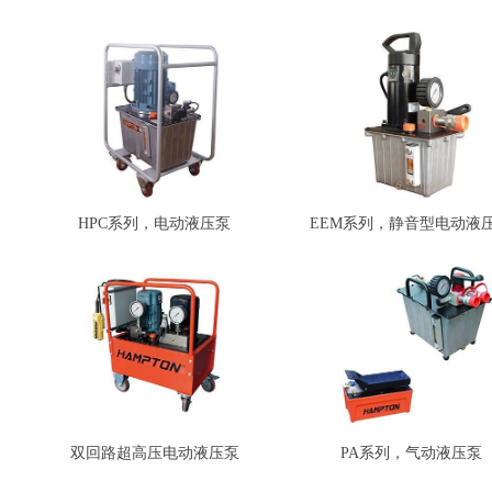
HPC系列，电动液压泵
EEM系列，静音型电动液
双回路超高压电动液压泵
PA系列，气动液压泵