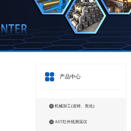
产品中心
机械加工(连铸、焦化)
AST红外线测温仪