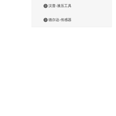
汉普-液压工具
德尔达-传感器