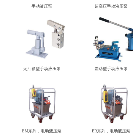
手动液压泵
超高压手动液压泵
无油箱型手动液压泵
差动型手动液压泵
EM系列，电动液压泵
ER系列，电动液压泵