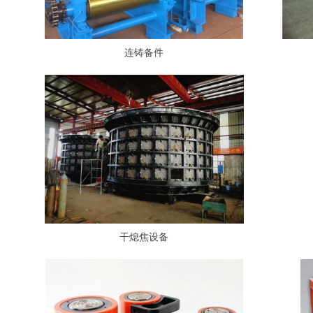
连铸备件
干熄焦设备